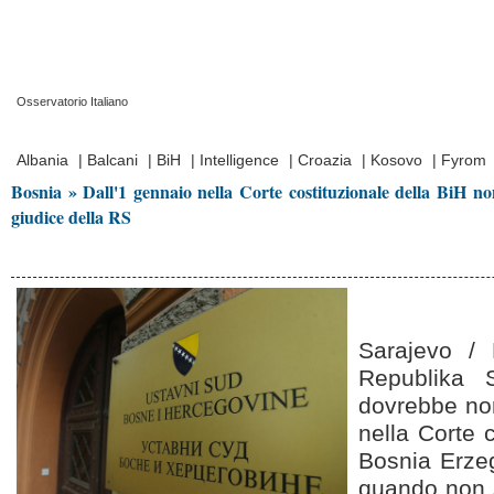
Osservatorio Italiano
Prima Pagina
|
Video
|
Contatti
|
Chi Siamo
Albania
|
Balcani
|
BiH
|
Intelligence
|
Croazia
|
Kosovo
|
Fyrom
Bosnia » Dall'1 gennaio nella Corte costituzionale della BiH n
giudice della RS
Sarajevo /
Republika 
dovrebbe no
nella Corte c
Bosnia Erzeg
quando non 