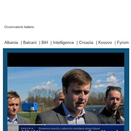
Osservatorio Italiano
Prima Pagina
|
Video
|
Contatti
|
Chi Siamo
Albania
|
Balcani
|
BiH
|
Intelligence
|
Croazia
|
Kosovo
|
Fyrom