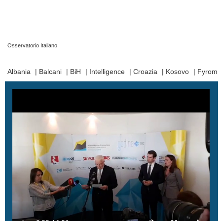
Osservatorio Italiano
Prima Pagina
|
Video
|
Contatti
|
Chi Siamo
Albania
|
Balcani
|
BiH
|
Intelligence
|
Croazia
|
Kosovo
|
Fyrom