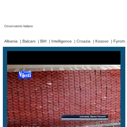
Osservatorio Italiano
Prima Pagina
|
Video
|
Contatti
|
Chi Siamo
Albania
|
Balcani
|
BiH
|
Intelligence
|
Croazia
|
Kosovo
|
Fyrom