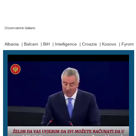
Osservatorio Italiano
Prima Pagina
|
Video
|
Contatti
|
Chi Siamo
Albania
|
Balcani
|
BiH
|
Intelligence
|
Croazia
|
Kosovo
|
Fyrom