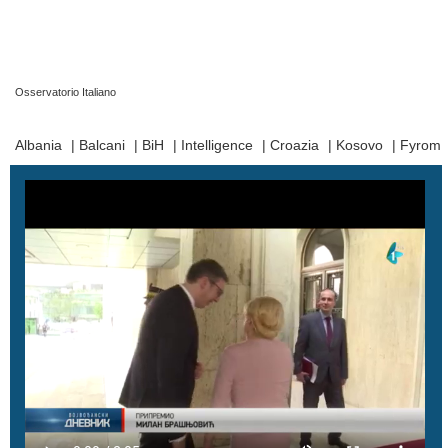
Osservatorio Italiano
Prima Pagina
|
Video
|
Contatti
|
Chi Siamo
Albania
|
Balcani
|
BiH
|
Intelligence
|
Croazia
|
Kosovo
|
Fyrom