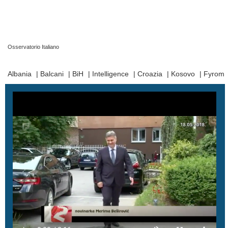
Osservatorio Italiano
Prima Pagina
|
Video
|
Contatti
|
Chi Siamo
Albania
|
Balcani
|
BiH
|
Intelligence
|
Croazia
|
Kosovo
|
Fyrom