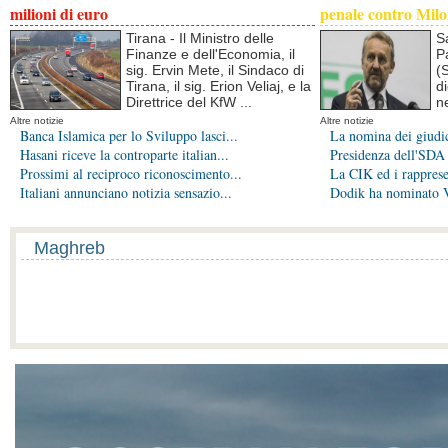
milioni di euro
penale contro Mil
Tirana - Il Ministro delle
S
Finanze e dell'Economia, il
P
sig. Ervin Mete, il Sindaco di
(S
Tirana, il sig. Erion Veliaj, e la
d
Direttrice del KfW ...
n
Altre notizie
Altre notizie
Banca Islamica per lo Sviluppo lasci...
La nomina dei giudic
Hasani riceve la controparte italian...
Presidenza dell'SDA 
Prossimi al reciproco riconoscimento...
La CIK ed i rappresen
Italiani annunciano notizia sensazio...
Dodik ha nominato Vu
Maghreb