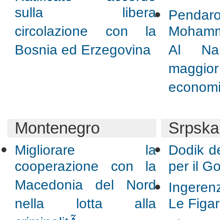
sulla libera
Pendaro
circolazione con la
Mohamm
Bosnia ed Erzegovina
Al Na
maggior
econom
Montenegro
Srpska
Migliorare la
Dodik de
cooperazione con la
per il G
Macedonia del Nord
Ingere
nella lotta alla
Le Figar