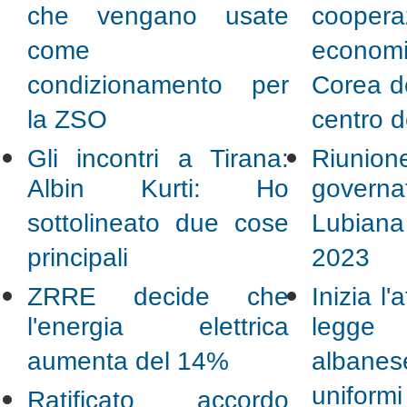
che vengano usate
coopera
come
econo
condizionamento per
Corea de
la ZSO
centro d
Gli incontri a Tirana:
Riunio
Albin Kurti: Ho
gover
sottolineato due cose
Lubiana
principali
2023
ZRRE decide che
Inizia l'
l'energia elettrica
legge 
aumenta del 14%
alban
uniformi 
Ratificato accordo