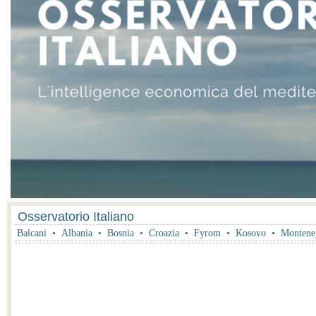
Osservatorio Italiano
Balcani
•
Albania
•
Bosnia
•
Croazia
•
Fyrom
•
Kosovo
•
Montene
14:00 • • La Camera dei Rappresentanti ha votato le mod
Sarajevo - La Camera di Rappresentanti del Parlamento della Bosnia Er
elettorale avanzate dalla SDA. L'entrata in vigore di queste modifiche rich
il che appare meno probabile considerando l'opposizione da parte di SNSD