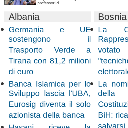
professori d...
Albania
Bosnia
Germania e UE
La C
sostengono il
Rappre
Trasporto Verde a
votato
Tirana con 81,2 milioni
''tecnic
di euro
elettora
Banca Islamica per lo
La nomi
Sviluppo lascia l'UBA,
dell
Eurosig diventa il solo
Costitu
azionista della banca
BiH: rica
salvarsi
Hasani riceve la