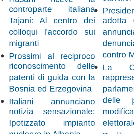
controparte italiana
Presid
Tajani: Al centro dei
adotta 
colloqui l'accordo sui
annu
migranti
denun
contro M
Prossimi al reciproco
riconoscimento delle
La C
patenti di guida con la
rapprese
Bosnia ed Erzegovina
parlamen
delle 
Italiani annunciano
notizia sensazionale:
modifi
Ipotizzato impianto
elettora