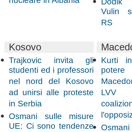
nucleare in Albania
Dodik 
Vulin s
RS
Kosovo
Maced
Trajkovic invita gli
Kurti i
studenti ed i professori
potere
nel nord del Kosovo
Macedo
ad unirsi alle proteste
LVV 
in Serbia
coali
l'opposi
Osmani sulle misure
UE: Ci sono tendenze
Osmani