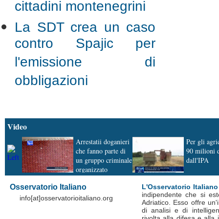
cittadini montenegrini
La SDT crea un caso
contro Spajic per
l'emissione di
obbligazioni
Video
Arrestatii doganieri
Per gli agri
che fanno parte di
90 milioni 
un gruppo criminale
dall'IPA
organizzato
Osservatorio Italiano
L'Osservatorio Italiano
indipendente che si est
info[at]osservatorioitaliano.org
Adriatico. Esso offre un
di analisi e di intelli
rivolta alla difesa e alla