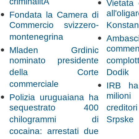
criminalitÃ
Vietata 
all'ol
Fondata la Camera di
Commercio svizzero-
Konstan
montenegrina
Ambasci
commenta
Mladen Grdinic
nominato presidente
complot
della Corte
Dodik
commerciale
IRB ha
milion
Polizia uruguaiana ha
sequestrato 400
credito
chilogrammi di
Srpske
cocaina: arrestati due