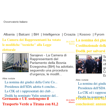
Osservatorio Italiano
Prima Pagina
|
Video
|
Contatti
|
Chi Siamo
Albania
|
Balcani
|
BiH
|
Intelligence
|
Croazia
|
Kosovo
|
Fyrom
La Camera dei Rappresentanti ha votato
La nomina dei giud
29.12.2023
le modifiche ''tecniche'' alla Legge
Costituzionale della
Bosnia
elettorale
Dodik per salvarsi
Sarajevo - La Camera di
S
Rappresentanti del
R
Parlamento della Bosnia
r
Erzegovina (BiH) ha adottato,
gi
seguendo una procedura
C
d'urgenza, le modifi...
E
Altre notizie
Altre notizie
La nomina dei giudici della Corte Co...
La nomina dei giudic
Presidenza dell'SDA adotta 6 conclus...
Presidenza dell'SDA 
La CIK ed i rappresentati dei club ...
La CIK ed i rappresen
Dodik ha nominato Vulin senatore del...
Dodik ha nominato Vu
Germania e UE sostengono il
Presidenza dell'SD
29.12.2023
Trasporto Verde a Tirana con 81,2
conclusioni: annu
Albania