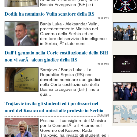
18:00 • • Prossimi al reciproco riconoscimento delle pa
Bosnia Erzegovina (BiH) e i ...
Tirana - Nellâ€™ambito della finalizzazione dellâ€™accordo sul riconoscim
Dodik ha nominato Vulin senatore della RS
tenuto a Tirana l'incontro tra il direttore del DPSHTRR, Endri Haxhiu e il
Dati della Bosnia-Erzegovina, Almir BadnjeviÄ‡. Al centro dell'incon
27.12.2023
17:00 • • Migliorare la cooperazione con la Macedonia d
Banja Luka - Aleksandar Vulin,
Podgorica - Oliver Spasovski, Ministro degli Interni della Macedonia del
precedentemente Ministro nel
Ministro degli Interni montenegrino, e Zoran Miljanic, Ministro senza Port
Governo della Serbia ed ex
media montenegrini, nell'ambito dell'incontro di Adzic e Spasovski
direttore del servizio di intelligence
16:00 • • Brnabic al Forum strategico di Bled incontra i
in Serbia, Ã¨ stato nomi...
Bled/Belgrado - Il Premier della Serbia, Ana Brnabic, ha partecipato al For
a cui ha preso parte era presente anche il presidente del Consiglio euro
Dall'1 gennaio nella Corte costituzionale della BiH
partecipato alla cena offerta dal Premier sloveno Robert Golob pri
15:00 • • Osmani - Xhin: La cooperazione economica con
non vi sarÃ alcun giudice della RS
Skopje - Il Ministro degli Esteri, Bujar Osmani ha avuto una riunione con 
27.12.2023
costituisce il primo incontro a livello dei Ministri degli Esteri da quando 
Sarajevo / Banja Luka - La
Ã¨ stata espressa la reciproca disponibilitÃ nella crescita
Republika Srpska (RS) non
dovrebbe nominare due giudici
nella Corte costituzionale della
Bosnia Erzegovina (BiH) fino a
qua...
Trajkovic invita gli studenti ed i professori nel
nord del Kosovo ad unirsi alle proteste in Serbia
27.12.2023
Pristina - Il consigliere del Ministro
per le ComunitÃ e il Ritorno nel
Governo del Kosovo, Rada
Trajkovic, ha inviato gli studenti ed i